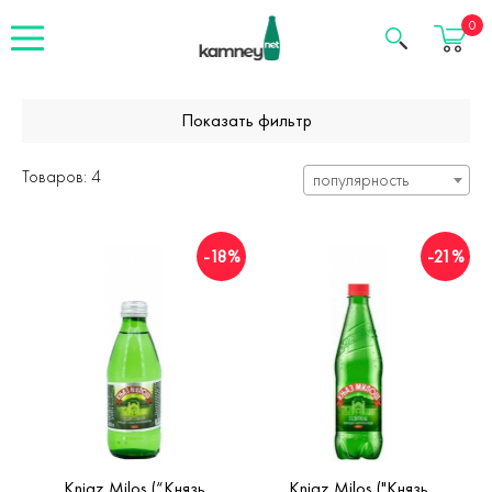
Корзина
0
Показать фильтр
Товаров: 4
популярность
-18%
-21%
Knjaz Milos (“Князь
Knjaz Milos ("Князь