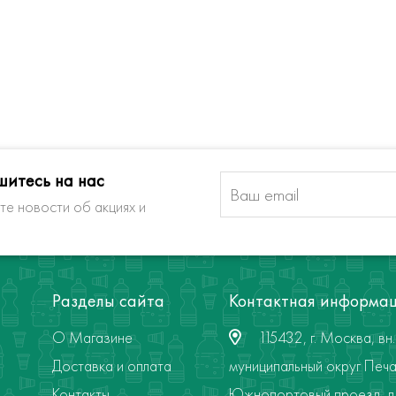
итесь на нас
те новости об акциях и
Разделы сайта
Контактная информа
О Магазине
115432, г. Москва, вн. 
Доставка и оплата
муниципальный округ Печа
Контакты
Южнопортовый проезд, д. 