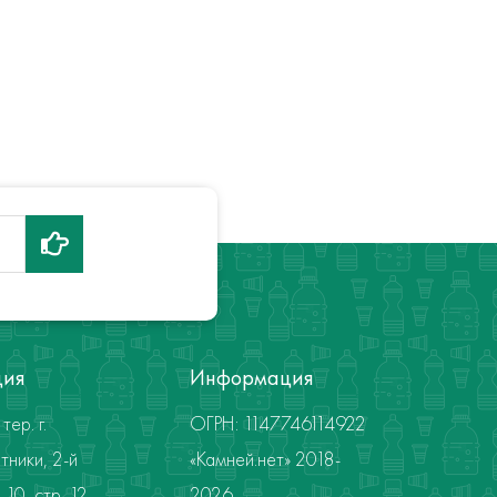
ция
Информация
тер. г.
ОГРН: 1147746114922
тники, 2-й
«Камней.нет» 2018-
10, стр. 12
2026