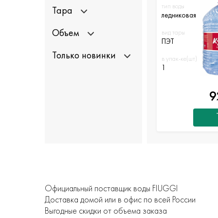
тип воды
Тара
ледниковая
Объем
вид тары
ПЭТ
Только новинки
в упак-ке(шт)
1
9
Официальный поставщик воды FIUGGI
Доставка домой или в офис по всей России
Выгодные скидки от объема заказа