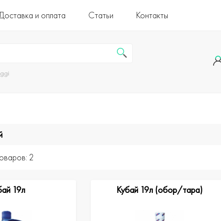
Доставка и оплата
Статьи
Контакты
uggi
й
оваров: 2
бай 19л
Кубай 19л (обор/тара)