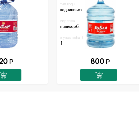
тип воды
ледниковая
вид тары
поликарб.
в упак-ке(шт)
1
20
800