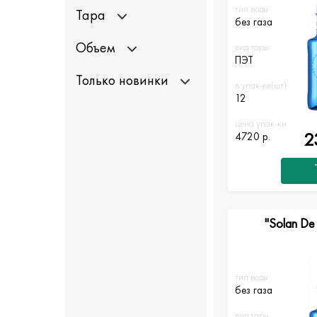
тип воды
Тара
без газа
Объем
вид тары
ПЭТ
Только новинки
в упак-ке(шт)
12
цена упак-ки
2
4720 р.
"Solan De
тип воды
без газа
вид тары