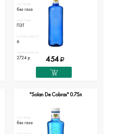
тип воды
без газа
вид тары
ПЭТ
в упак-ке(шт)
6
цена упак-ки
454
2724 р.
"Solan De Cobras" 0.75л
тип воды
без газа
вид тары