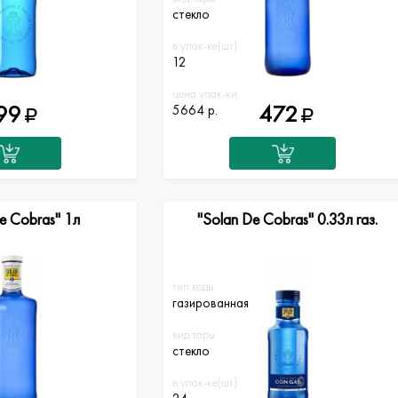
стекло
в упак-ке(шт)
12
цена упак-ки
99
472
5664 р.
e Cobras" 1л
"Solan De Cobras" 0.33л газ.
тип воды
газированная
вид тары
стекло
в упак-ке(шт)