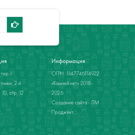
ция
Информация
тер. г.
ОГРН: 1147746114922
тники, 2-й
«Камней.нет» 2018-
10, стр. 12
2026
Создание сайта - ЛМ
Проджект