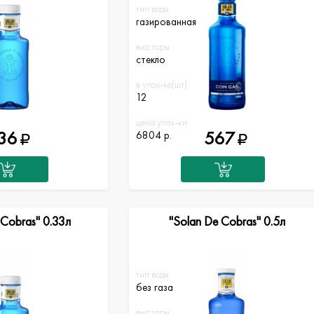
тип воды
газированная
вид тары
стекло
в упак-ке(шт)
12
цена упак-ки
36
567
6804 р.
 Cobras" 0.33л
"Solan De Cobras" 0.5л
тип воды
без газа
вид тары