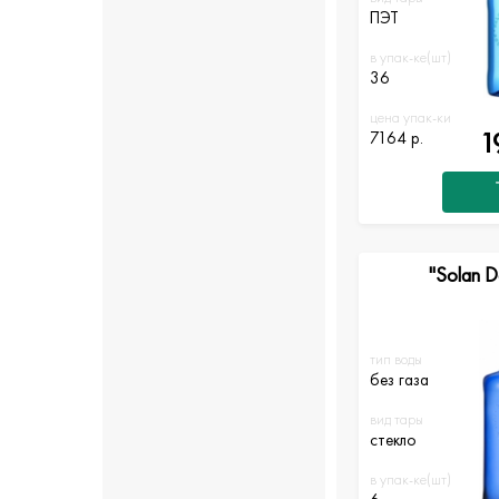
ПЭТ
в упак-ке(шт)
36
цена упак-ки
1
7164 р.
"Solan D
тип воды
без газа
вид тары
стекло
в упак-ке(шт)