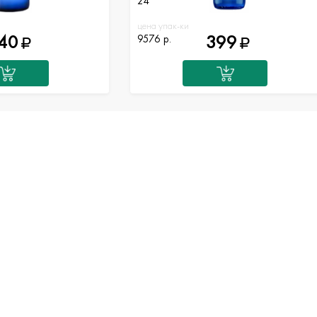
24
цена упак-ки
40
399
9576 р.