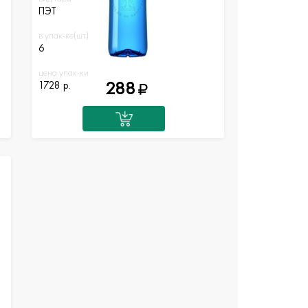
ПЭТ
в упак-ке(шт)
6
цена упак-ки
288
1728 р.