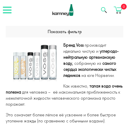
Корзина
0
Показать фильтр
Бренд Voss
производит
идеально чистую и
углеродо-
нейтральную артезианскую
воду,
собранную из
самого
сердца экологически чистых
ледников
на юге Норвегии.
Как известно,
талая вода очень
полезна
для человека – её максимальная приближенность к
межклеточной жидкости человеческого организма просто
поражает.
Это означает более лёгкое её усвоение и более быстрое
утоление жажды (по сравнению с обычными водами).