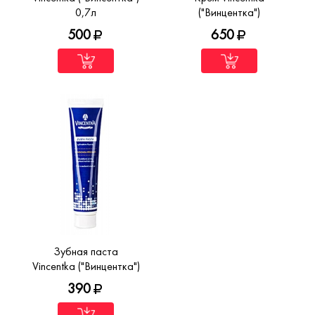
0,7л
("Винцентка")
500
650
Зубная паста
Vincentka ("Винцентка")
390