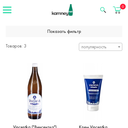
Корзина
0
Показать фильтр
Товаров: 3
популярность
Vincentka ("Винсентка")
Крем Vincentka