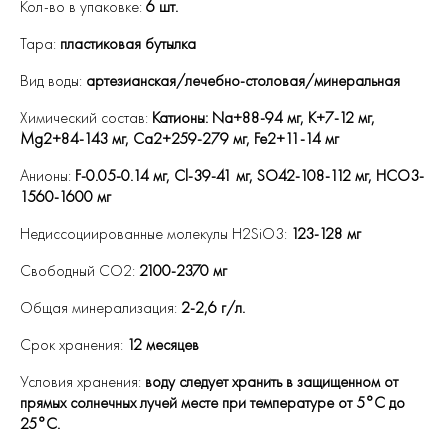
Кол-во в упаковке:
6 шт.
Тара:
пластиковая бутылка
Вид воды:
артезианская/лечебно-столовая/минеральная
Химический состав:
Катионы: Na+88-94 мг, К+7-12 мг,
Mg2+84-143 мг, Ca2+259-279 мг, Fe2+11-14 мг
Анионы:
F-0.05-0.14 мг, Cl-39-41 мг, SO42-108-112 мг, НСO3-
1560-1600 мг
Недиссоциированные молекулы H2SiO3:
123-128 мг
Свободный CO2:
2100-2370 мг
Общая минерализация:
2-2,6 г/л.
Срок хранения:
12 месяцев
Условия хранения:
воду следует хранить в защищенном от
прямых солнечных лучей месте при температуре от 5°С до
25°С.