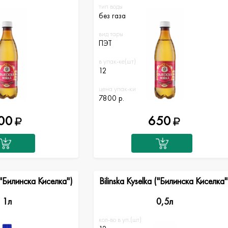
тип воды
без газа
вид тары
ПЭТ
в упак-ке(шт)
12
цена упак-ки
7800 р.
00
650
 ("Билинска Киселка")
Bilinska Kyselka ("Билинска Киселка"
1л
0,5л
кол-во в уп.(шт)