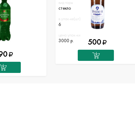
вид тары
стекло
в упак-ке(шт)
6
цена упак-ки
500
3000 р.
90