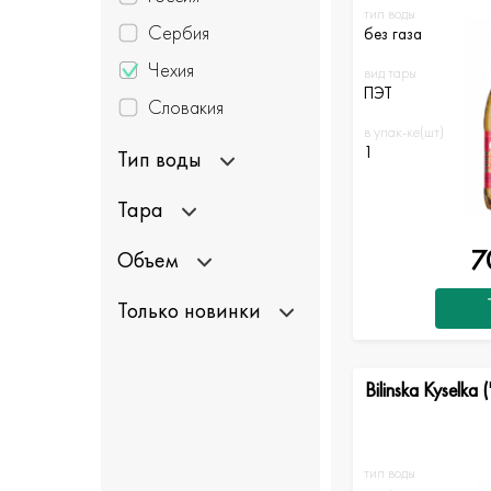
тип воды
Сербия
без газа
Чехия
вид тары
ПЭТ
Словакия
в упак-ке(шт)
1
Тип воды
Тара
7
Объем
Только новинки
Bilinska Kyselka
тип воды