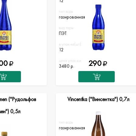
12
тип воды
газированная
вид тары
ПЭТ
в упак-ке(шт)
12
цена упак-ки
00
290
3480 р.
amen ("Рудольфов
Vincentka ("Винсентка") 0,7л
ен") 0,5л
тип воды
газированная