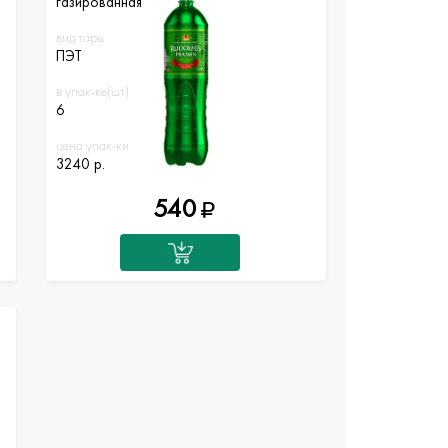
газированная
вид тары
ПЭТ
в упак-ке(шт)
6
цена упак-ки
3240 р.
540