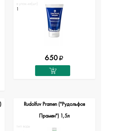
в упак-ке(шт)
1
650
)
Rudolfuv Pramen ("Рудольфов
Прамен") 1,5л
тип воды