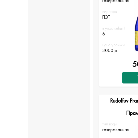
газированная
вид тары
ПЭТ
в упак-ке(шт)
6
цена упак-ки
3000 р.
5
Rudolfuv Pr
Прам
тип воды
газированная