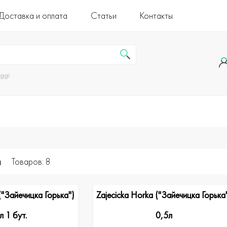
Доставка и оплата
Статьи
Контакты
uggi
а
Товаров: 8
("Зайечицка Горька")
Zajecicka Horka ("Зайечицка Горька
л 1 бут.
0,5л