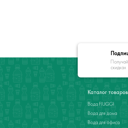
Подпиш
Получай
скидках
Каталог товаров
Вода FIUGGI
Вода для дома
Вода для офиса