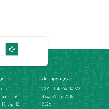
ция
Информация
тер. г.
ОГРН: 1147746114922
тники, 2-й
«Камней.нет» 2018-
10, стр. 12
2026