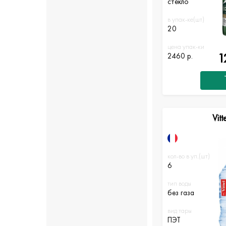
стекло
в упак-ке(шт)
20
цена упак-ки
1
2460 р.
Vitt
кол-во в уп.(шт)
6
тип воды
без газа
вид тары
ПЭТ