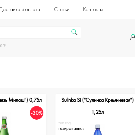
Доставка и оплата
Статьи
Контакты
uggi
Князь Милош") 0,75л
Sulinka Si ("Сулинка Кремниевая")
1,25л
-30%
тип воды
газированная