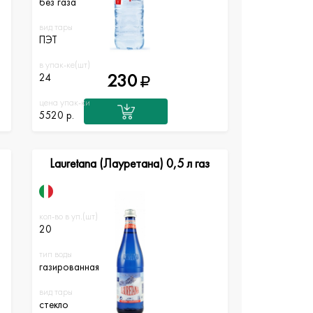
без газа
вид тары
ПЭТ
в упак-ке(шт)
230
24
цена упак-ки
5520 р.
Lauretana (Лауретана) 0,5 л газ
кол-во в уп.(шт)
20
тип воды
газированная
вид тары
стекло