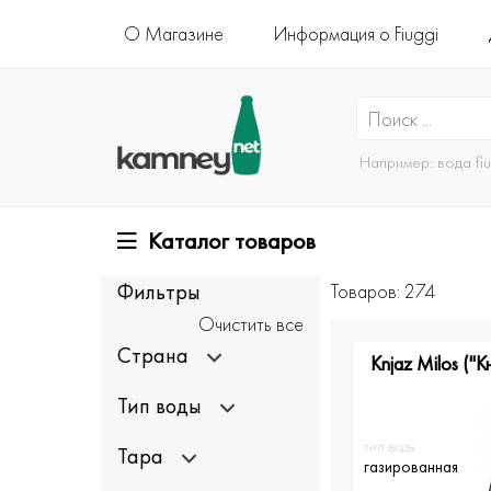
О Магазине
Информация о Fiuggi
Например:
вода fi
Каталог товаров
Фильтры
Товаров: 274
Очистить все
Страна
Knjaz Milos ("
Тип воды
тип воды
Тара
газированная