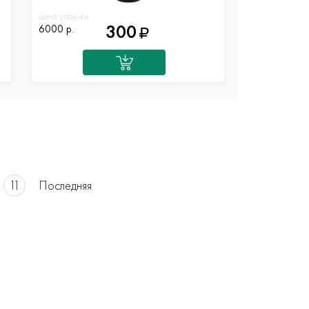
цена упак-ки
300
6000 р.
11
Последняя