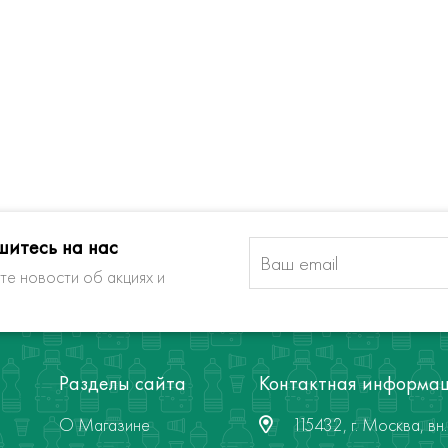
итесь на нас
те новости об акциях и
Разделы сайта
Контактная информа
О Магазине
115432, г. Москва, вн. 