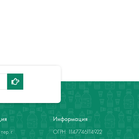
ция
Информация
тер. г.
ОГРН: 1147746114922