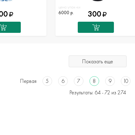
цена упак-ки
00
300
6000 р.
Показать еще
Первая
5
6
7
8
9
10
Результаты: 64 -
72
из 274