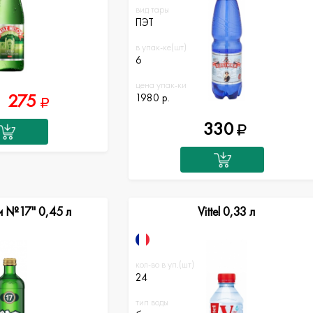
вид тары
ПЭТ
в упак-ке(шт)
6
цена упак-ки
275
1980 р.
330
и №17" 0,45 л
Vittel 0,33 л
кол-во в уп.(шт)
24
тип воды