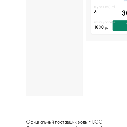
в упак-ке(шт)
3
6
цена упак-ки
1800 р.
Официальный поставщик воды FIUGGI