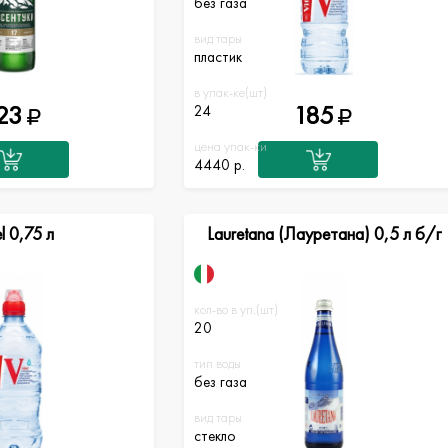
без газа
вид тары
пластик
в упак-ке(шт)
23
185
24
цена упак-ки
4440 р.
el 0,75 л
Lauretana (Лауретана) 0,5 л б/г
кол-во в уп.(шт)
20
тип воды
без газа
вид тары
стекло