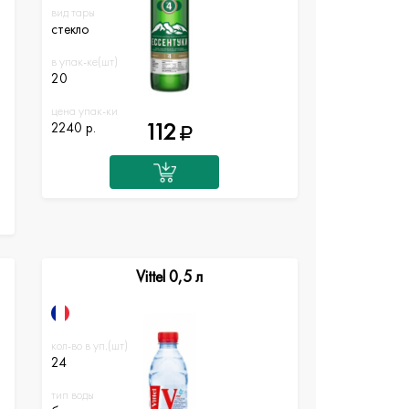
вид тары
стекло
в упак-ке(шт)
20
цена упак-ки
112
2240 р.
Vittel 0,5 л
кол-во в уп.(шт)
24
тип воды