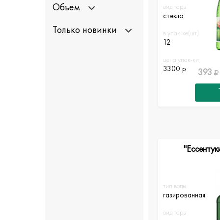
Объем
вид тары
стекло
Только новинки
в упак-ке(шт)
12
цена упак-ки
3300 р.
393
"Ессентук
тип воды
газированная
вид тары