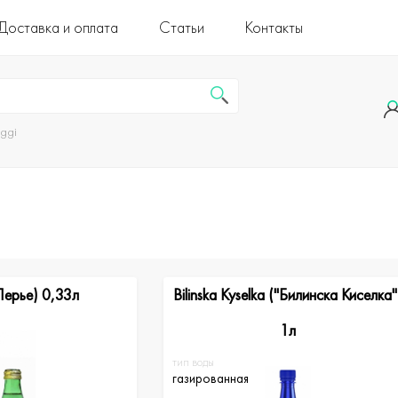
Доставка и оплата
Статьи
Контакты
uggi
(Перье) 0,33л
Bilinska Kyselka ("Билинска Киселка"
1л
тип воды
газированная