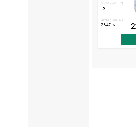
в упак-ке(шт)
12
цена упак-ки
2
2640 р.