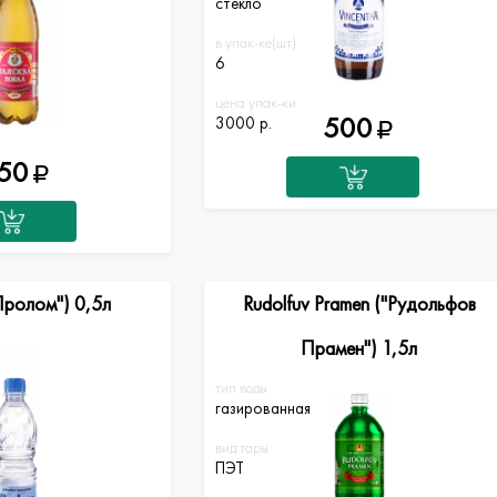
стекло
в упак-ке(шт)
6
цена упак-ки
500
3000 р.
50
Пролом") 0,5л
Rudolfuv Pramen ("Рудольфов
Прамен") 1,5л
тип воды
газированная
вид тары
ПЭТ