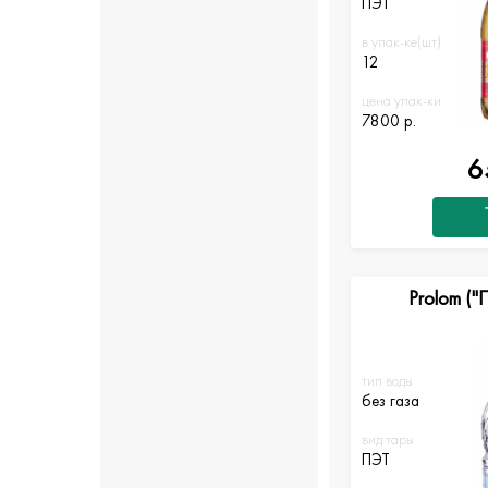
ПЭТ
в упак-ке(шт)
12
цена упак-ки
7800 р.
6
Prolom ("
тип воды
без газа
вид тары
ПЭТ