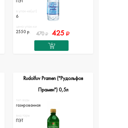
ПЭТ
в упак-ке(шт)
6
цена упак-ки
425
2550 р.
470
Rudolfuv Pramen ("Рудольфов
Прамен") 0,5л
тип воды
газированная
вид тары
ПЭТ