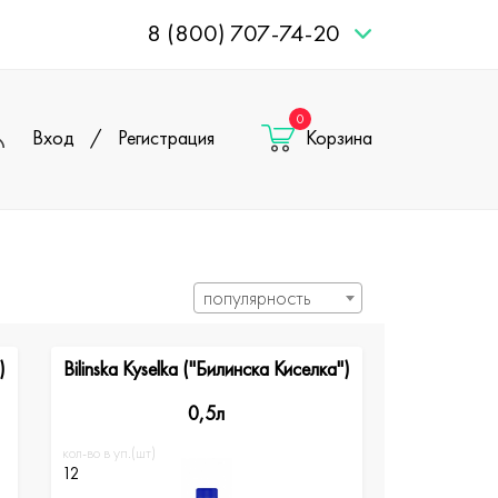
8 (800) 707-74-20
0
Вход
/
Регистрация
Корзина
популярность
)
Bilinska Kyselka ("Билинска Киселка")
0,5л
кол-во в уп.(шт)
12