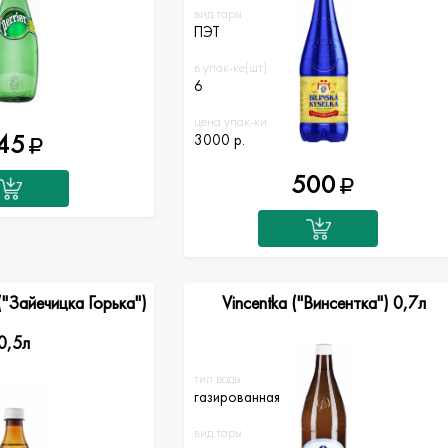
вид тары
ПЭТ
в упак-ке(шт)
6
цена упак-ки
45
3000 р.
500
("Зайечицка Горька")
Vincentka ("Винсентка") 0,7л
0,5л
тип воды
газированная
вид тары