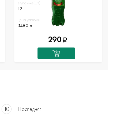
в упак-ке(шт)
12
цена упак-ки
3480 р.
290
10
Последняя