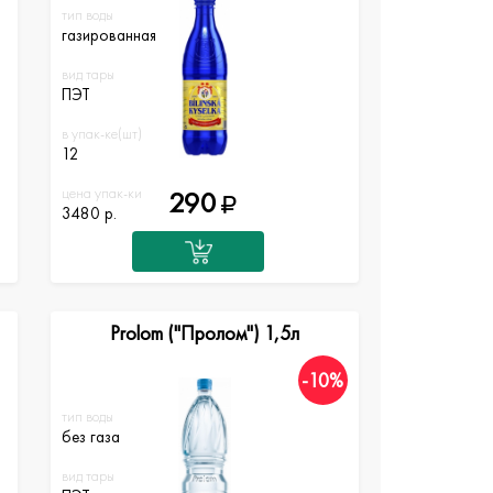
тип воды
газированная
вид тары
ПЭТ
в упак-ке(шт)
12
цена упак-ки
290
3480 р.
Prolom ("Пролом") 1,5л
-10%
тип воды
без газа
вид тары