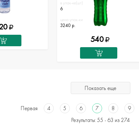
в упак-ке(шт)
6
цена упак-ки
20
3240 р.
540
Показать еще
Первая
4
5
6
7
8
9
Результаты: 55 -
63
из 274