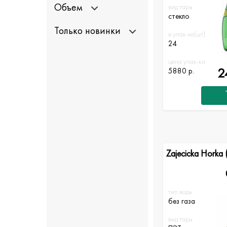
Объем
вид тары
стекло
Только новинки
в упак-ке(шт)
24
цена упак-ки
2
5880 р.
Zajecicka Horka 
тип воды
без газа
вид тары